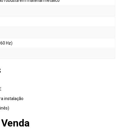
o robusta em material metálico
/60 Hz)
s
E
ra instalação
inês)
 Venda