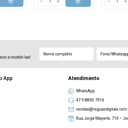
ece a recebê-las!
no App
Atendimento
WhatsApp
47 9 8830-7916
vendas@reguasdigitais.com.
Rua Jorge Mayerle, 710 – Joi