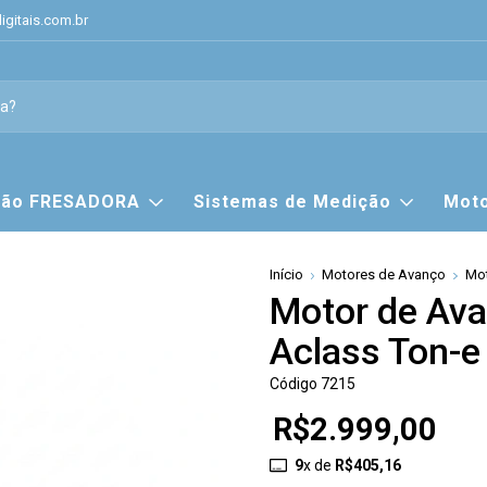
gitais.com.br
ição FRESADORA
Sistemas de Medição
Moto
Início
Motores de Avanço
Mo
Motor de Ava
Aclass Ton-e
Código 7215
R$2.999,00
9
x de
R$405,16