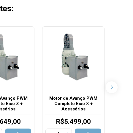
tes:
 Avanço PWM
Motor de Avanço PWM
Acessór
to Eixo Z +
Completo Eixo X +
do Eix
ssórios
Acessórios
649,00
R$5.499,00
R