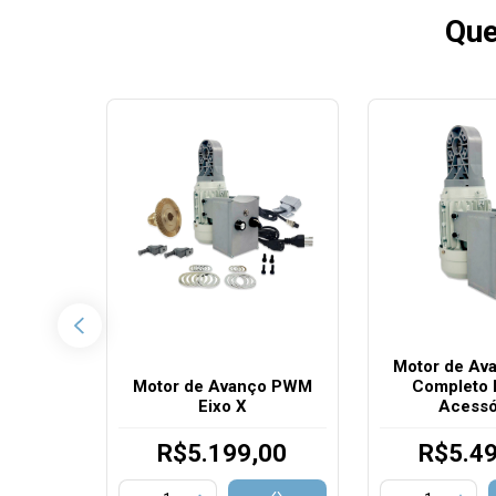
Que
stalação
Motor de A
otor de
Motor de Avanço PWM
Completo E
Eixo X
Acessó
00
R$5.199,00
R$5.4