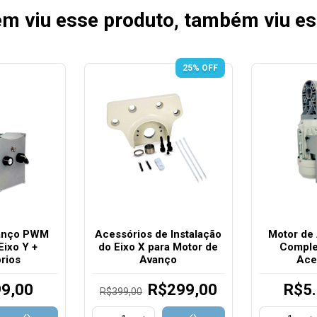
m viu esse produto, também viu es
25
% OFF
vanço PWM
Acessórios de Instalação
Motor de
ixo Y +
do Eixo X para Motor de
Comple
rios
Avanço
Ace
99,00
R$299,00
R$5.
R$399,00