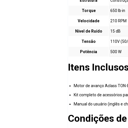
Estrutura
Construçã
Torque
650 lb·in
Velocidade
210 RPM
Nível de Ruído
15 dB
Tensão
110V (50
Potência
500 W
Itens Incluso
Motor de avanço Aclass TON-
Kit completo de acessórios pa
Manual do usuário (inglês e ch
Condições de