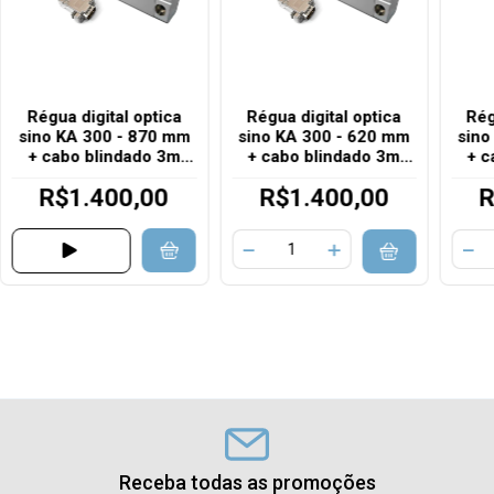
Régua digital optica
Régua digital optica
Rég
sino KA 300 - 870 mm
sino KA 300 - 620 mm
sino
+ cabo blindado 3m
+ cabo blindado 3m
+ c
0,005 5Vcc 10um TTL
0,005 5Vcc 10um TTL
0,00
R$1.400,00
R$1.400,00
R
Receba todas as promoções